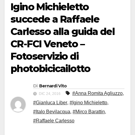
Igino Michieletto
succede a Raffaele
Carlesso alla guida del
CR-FCI Veneto –
Fotoservizio di
photobicicailotto
Di
Bernardi Vito
#Anna Romita Agliuzzo
,
DIC 24, 2016
#Gianluca Liber
,
#Igino Michieletto
,
#Italo Bevilacqua
,
#Mirco Barattin
,
#Raffaele Carlesso