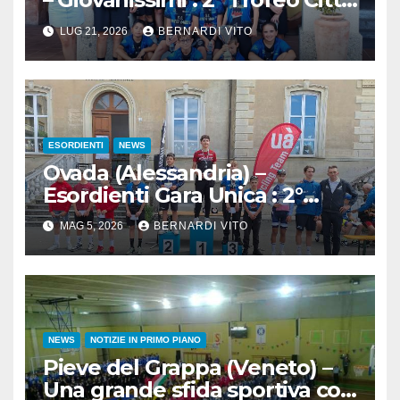
di Santo Stefano Ticino
LUG 21, 2026
BERNARDI VITO
ESORDIENTI
NEWS
Ovada (Alessandria) –
Esordienti Gara Unica : 2°
Trofeo Città di Ovada ad
MAG 5, 2026
BERNARDI VITO
Andrea Racca (Ardens Cycling
Team)
NEWS
NOTIZIE IN PRIMO PIANO
Pieve del Grappa (Veneto) –
Una grande sfida sportiva con