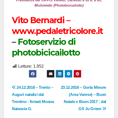
Presidenza del CR-FCI Veneto, Carlesso a sx e, a dx,
Michieletto (Photobicicailotto)
Vito Bernardi –
www.pedaletricolore.it
–
Fotoservizio di
photobicicailotto
Letture:
1.952
Navigazione
24.12.2016 – Trento –
23.12.2016 – Gorla Minore
Auguri natalizi dal
(Area Varese) – Buon
articoli
Trentino : firmati Mosna
Natale e Buon 2017 : dal
Natascia G.
GS Ju Green