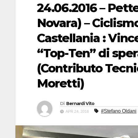
24.06.2016 – Pett
Novara) – Ciclismo
Castellania : Vin
“Top-Ten” di sper
(Contributo Tecni
Moretti)
Di
Bernardi Vito
#Stefano Oldani
APR 24, 2016