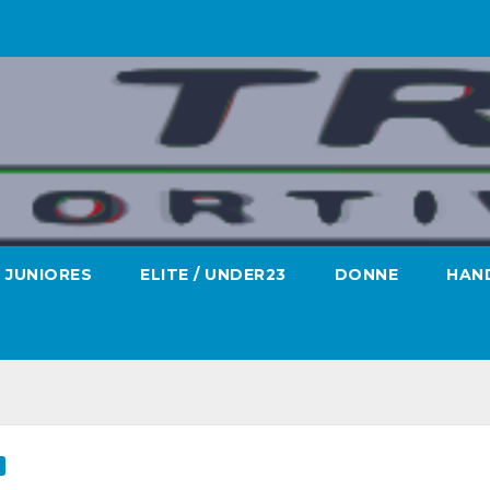
JUNIORES
ELITE / UNDER23
DONNE
HAND