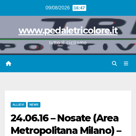
Vai
09/08/2026
16:47
al
contenuto
www.pedaletricolore.it
tutto il ciclismo
ALLIEVI
NEWS
24.06.16 – Nosate (Area
Metropolitana Milano) –