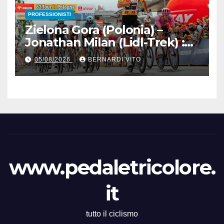
PROFESSIONISTI
Zielona Gora (Polonia) –
Jonathan Milan (Lidl-Trek) :
Vince la terza tappa di
05/08/2026
BERNARDI VITO
seguito e in maglia gialla
all’83° Giro di Polonia
www.pedaletricolore.
it
tutto il ciclismo