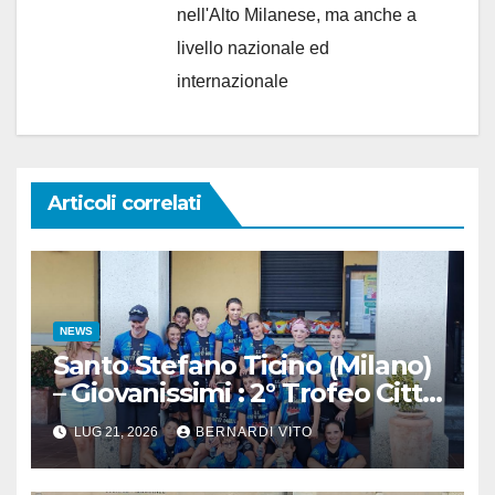
nell'Alto Milanese, ma anche a
livello nazionale ed
internazionale
Articoli correlati
NEWS
Santo Stefano Ticino (Milano)
– Giovanissimi : 2° Trofeo Città
di Santo Stefano Ticino
LUG 21, 2026
BERNARDI VITO