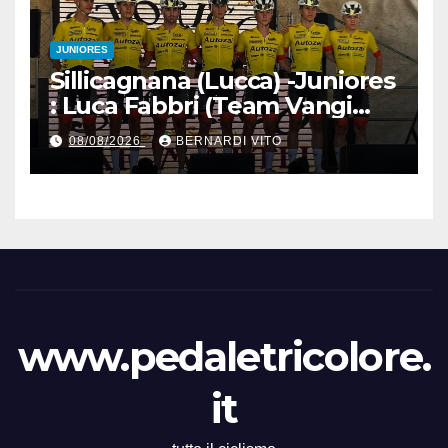
JUNIORES
Sillicagnana (Lucca) -Juniores
: Luca Fabbri (Team Vangi
Tommasini) vince il “Gran
08/08/2026
BERNARDI VITO
Premio Garfagnana –
Memorial Gino Bartali”
www.pedaletricolore.
it