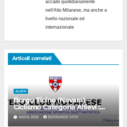
accade quotidianamente
nell'Alto Milanese, ma anche a
livello nazionale ed
internazionale
Articoli correlati
ALLIEVI
Borgo Ticino (Novara) –
Ciclismo Categoria Allievi :
Domenica 9 Agosto il Gran
AGO 8, 2026
BERNARDI VITO
Premio 12 Martiri – Si ringrazia