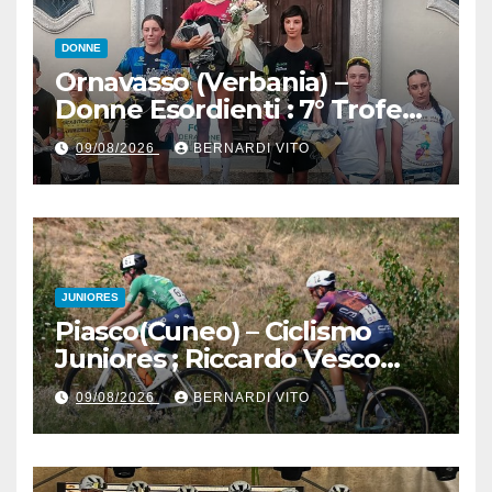
DONNE
Ornavasso (Verbania) –
Donne Esordienti : 7° Trofeo
Santuario Madonna del
09/08/2026
BERNARDI VITO
Boden, Aurora Cerame e
Martina Zavattero le neo
campionesse regionali FCI
Piemonte
JUNIORES
Piasco(Cuneo) – Ciclismo
Juniores ; Riccardo Vesco
(Guerrini-Senaghese) al
09/08/2026
BERNARDI VITO
fotofinish su Gugnino (UC
Piasco) e Jedrysek (SC
Fagnano Nuova)