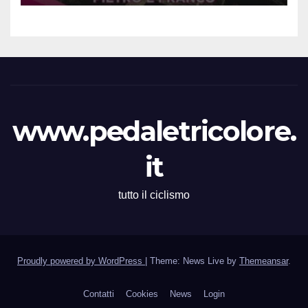
Santuario Madonna del
Boden per le Esordienti,
Allieve e Juniors
www.pedaletricolore.
it
tutto il ciclismo
Proudly powered by WordPress
|
Theme: News Live by
Themeansar
.
Contatti
Cookies
News
Login