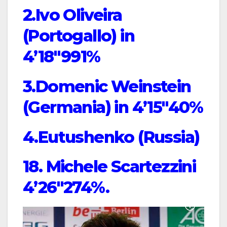
2.Ivo Oliveira
(Portogallo) in
4’18″991%
3.Domenic Weinstein
(Germania) in 4’15″40%
4.Eutushenko (Russia)
18. Michele Scartezzini
4’26″274%.