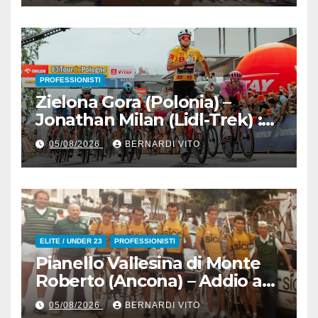
Marangon (Team Guerrini –
Senaghese)
PROFESSIONISTI
Zielona Gora (Polonia) –
Jonathan Milan (Lidl-Trek) :
Vince la terza tappa di
05/08/2026
BERNARDI VITO
seguito e in maglia gialla
all’83° Giro di Polonia
ELITE / UNDER 23
PROFESSIONISTI
Pianello Vallesina di Monte
Roberto (Ancona) – Addio ad
Alderino Bartoloni, Direttore
05/08/2026
BERNARDI VITO
Sportivo rigorosamente