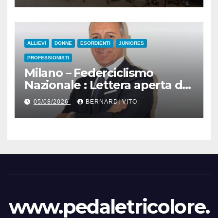
Gentile
ALLIEVI
DONNE
ESORDIENTI
JUNIORES
PROFESSIONISTI
Milano – Federciclismo
Nazionale : Lettera aperta del
Presidente Cordiano
05/08/2026
BERNARDI VITO
Dagnoni
www.pedaletricolore.