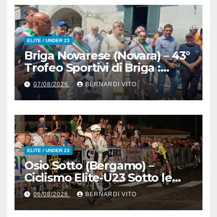
ELITE / UNDER 23
Briga Novarese (Novara) – 43°
Trofeo Sportivi di Briga :
Nicolò Arrighetti è ancora lui
07/08/2026
BERNARDI VITO
il Re del Muro di San
Colombano
ELITE / UNDER 23
Osio Sotto (Bergamo) –
Ciclismo Elite-U23 Sotto le
Stelle : Kevin Bertoncelli (SC
06/08/2026
BERNARDI VITO
Padovani-Polo Cherry Bank)
su Andrea Biancalani