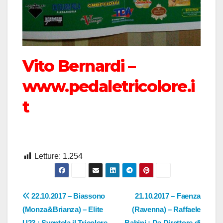
Vito Bernardi –
www.pedaletricolore.i
t
Letture:
1.254
Navigazione
22.10.2017 – Biassono
21.10.2017 – Faenza
(Monza&Brianza) – Elite
(Ravenna) – Raffaele
articoli
U23 : Sventola il Tricolore
Babini : Da Direttore di