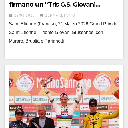
firmano un “Tris G.S. Giovani
Giussanesi”
22/03/2026
BERNARDI VITO
Saint Etienne (Francia), 21 Marzo 2026 Grand Prix de
Saint Etienne : Trionfo Giovani Giussanesi con
Muraro, Brustia e Parianotti