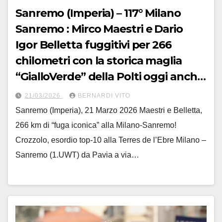
Sanremo (Imperia) – 117° Milano
Sanremo : Mirco Maestri e Dario
Igor Belletta fuggitivi per 266
chilometri con la storica maglia
“GialloVerde” della Polti oggi anche
“Visit Malta”
21/03/2026
BERNARDI VITO
Sanremo (Imperia), 21 Marzo 2026 Maestri e Belletta,
266 km di “fuga iconica” alla Milano-Sanremo!
Crozzolo, esordio top-10 alla Terres de l’Ebre Milano –
Sanremo (1.UWT) da Pavia a via…