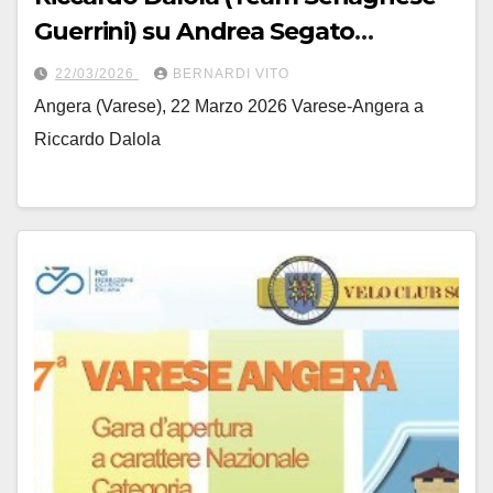
Guerrini) su Andrea Segato
(Bustese Olonia) – Fotoservizio di
22/03/2026
BERNARDI VITO
Carlo Vai
Angera (Varese), 22 Marzo 2026 Varese-Angera a
Riccardo Dalola