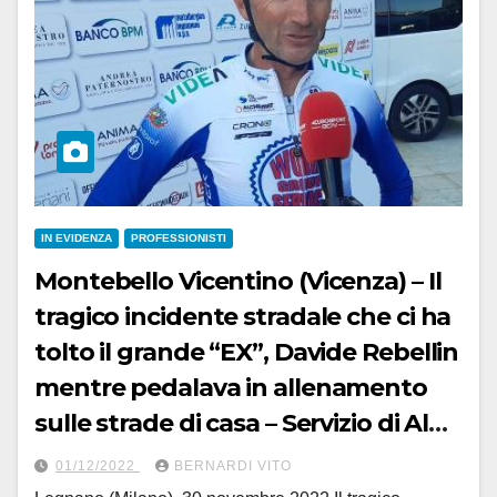
IN EVIDENZA
PROFESSIONISTI
Montebello Vicentino (Vicenza) – Il
tragico incidente stradale che ci ha
tolto il grande “EX”, Davide Rebellin
mentre pedalava in allenamento
sulle strade di casa – Servizio di Aldo
Trovati
01/12/2022
BERNARDI VITO