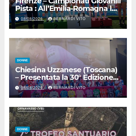
Firenze – Campionati Giovanili
Pista : All’Emilia-Romagna la
Maglia Tricolore Madison
08/08/2026
BERNARDI VITO
“Donne Allieve”
DONNE
Chiesina Uzzanese (Toscana)
– Presentata la 30° Edizione
del Giro della Toscana
08/08/2026
BERNARDI VITO
Femminile : Si disputerà dal
27 al 30 Agosto 2026
DONNE