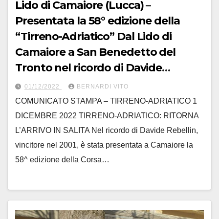
Lido di Camaiore (Lucca) –
Presentata la 58° edizione della
“Tirreno-Adriatico” Dal Lido di
Camaiore a San Benedetto del
Tronto nel ricordo di Davide
Rebellin alla ricerca del successore
01/12/2022
BERNARDI VITO
di Tadej Pogacar
COMUNICATO STAMPA – TIRRENO-ADRIATICO 1
DICEMBRE 2022 TIRRENO-ADRIATICO: RITORNA
L’ARRIVO IN SALITA Nel ricordo di Davide Rebellin,
vincitore nel 2001, è stata presentata a Camaiore la
58^ edizione della Corsa…