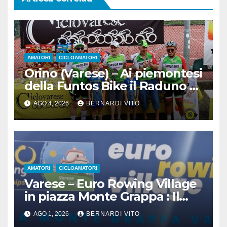
AMATORI
CICLOAMATORI
Orino (Varese) – Ai piemontesi
della Funtos Bike il Raduno di
Orino
AGO 4, 2026
BERNARDI VITO
AMATORI
CICLOAMATORI
Varese – Euro Rowing Village
in piazza Monte Grappa : Il
Canottaggio ospita il Ciclismo
AGO 1, 2026
BERNARDI VITO