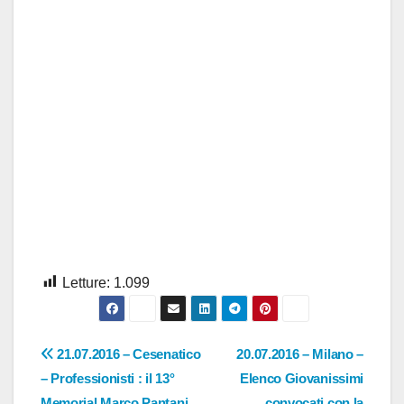
Letture:
1.099
Navigazione
21.07.2016 – Cesenatico
20.07.2016 – Milano –
– Professionisti : il 13°
Elenco Giovanissimi
articoli
Memorial Marco Pantani
convocati con la