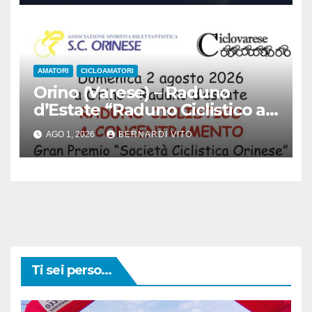
AMATORI
CICLOAMATORI
Orino (Varese) – Raduno
d’Estate “Raduno Ciclistico a
Concentramento” : Gran
AGO 1, 2026
BERNARDI VITO
Premio Società Ciclistica
Orinese domenica 02 Agosto
2026
Ti sei perso...