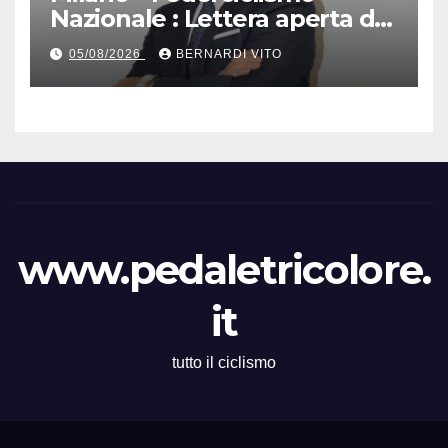
Nazionale : Lettera aperta del
Presidente Cordiano
05/08/2026
BERNARDI VITO
Dagnoni
www.pedaletricolore.
it
tutto il ciclismo