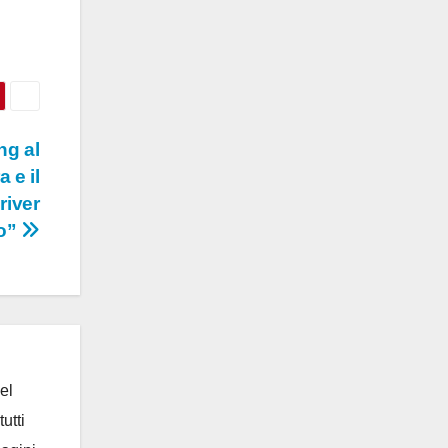
ng al
 e il
river
mo”
el
utti