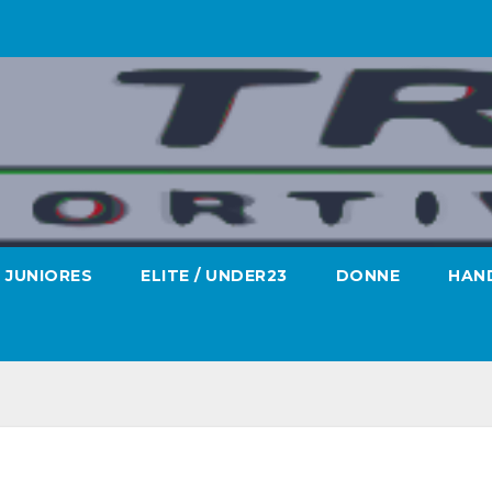
JUNIORES
ELITE / UNDER23
DONNE
HAND