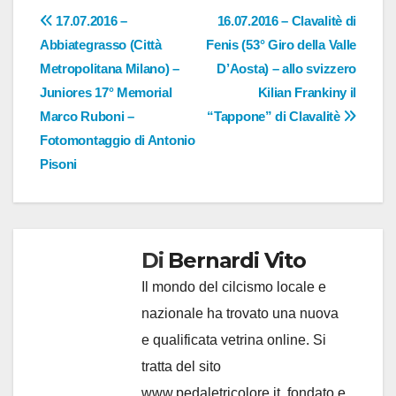
Navigazione
17.07.2016 –
16.07.2016 – Clavalitè di
Abbiategrasso (Città
Fenis (53° Giro della Valle
articoli
Metropolitana Milano) –
D’Aosta) – allo svizzero
Juniores 17° Memorial
Kilian Frankiny il
Marco Ruboni –
“Tappone” di Clavalitè
Fotomontaggio di Antonio
Pisoni
Di
Bernardi Vito
Il mondo del cilcismo locale e
nazionale ha trovato una nuova
e qualificata vetrina online. Si
tratta del sito
www.pedaletricolore.it, fondato e