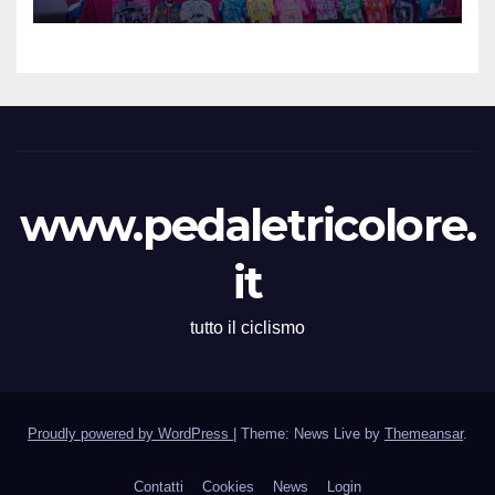
Femminile : Si disputerà dal
27 al 30 Agosto 2026
www.pedaletricolore.
it
tutto il ciclismo
Proudly powered by WordPress
|
Theme: News Live by
Themeansar
.
Contatti
Cookies
News
Login