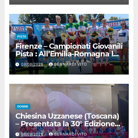
il signor Gianmario Gatti
(Segretario VC Novarese), per
la cortese collaborazione
tecnica
PISTA
Firenze – Campionati Giovanili
Pista : All’Emilia-Romagna la
Maglia Tricolore Madison
08/08/2026
BERNARDI VITO
“Donne Allieve”
DONNE
Chiesina Uzzanese (Toscana)
– Presentata la 30° Edizione
del Giro della Toscana
08/08/2026
BERNARDI VITO