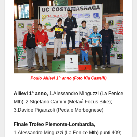
Podio Allievi 1^ anno (Foto Kia Castelli)
Allievi 1° anno,
1.Alessandro Minguzzi (La Fenice
Mtb); 2.Stgefano Carnini (Melavì Focus Bike);
3.Davide Piganzoli (Pedale Morbegnese).
Finale Trofeo Piemonte-Lombardia,
1.Alessandro Minguzzi (La Fenice Mtb) punti 409;