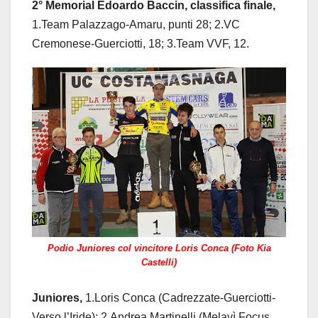
2° Memorial Edoardo Baccin, classifica finale,
1.Team Palazzago-Amaru, punti 28; 2.VC
Cremonese-Guerciotti, 18; 3.Team VVF, 12.
Podio Juniores col vincitore Loris Conca (Foto Kia
Castelli)
Juniores,
1.Loris Conca (Cadrezzate-Guerciotti-
Verso l’Iride); 2.Andrea Martinelli (Melavì Focus