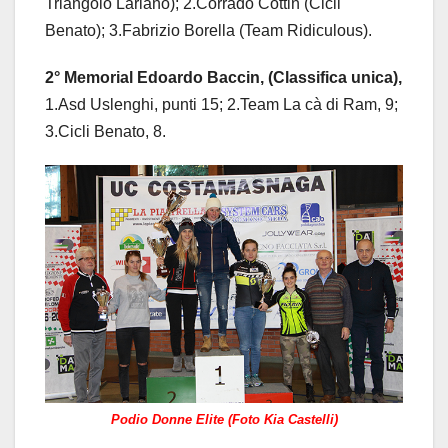
Triangolo Lariano); 2.Corrado Cottin (Cicli
Benato); 3.Fabrizio Borella (Team Ridiculous).
2° Memorial Edoardo Baccin, (Classifica unica),
1.Asd Uslenghi, punti 15; 2.Team La cà di Ram, 9;
3.Cicli Benato, 8.
Podio Donne Elite (Foto Kia Castelli)