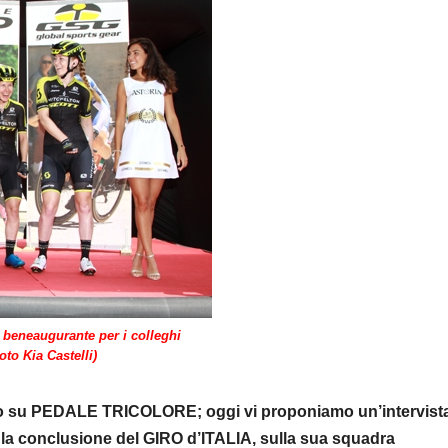
o beneaugurante per i colleghi
to Kia Castelli)
guono su PEDALE TRICOLORE; oggi vi proponiamo un’intervist
opo la conclusione del GIRO d’ITALIA, sulla sua squadra