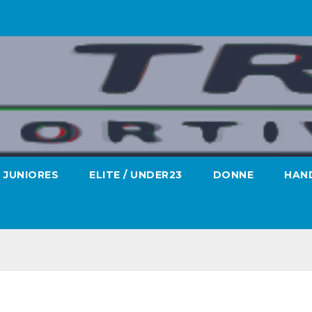
JUNIORES
ELITE / UNDER23
DONNE
HAND