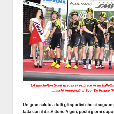
LA mitchelton Scott in rosa si esibisce in un ballett
maschi impegnati al Tour De France (Fo
Un gran saluto a tutti gli sportivi che ci se
fatta con il d.s.Vittorio Algeri, pochi giorni d