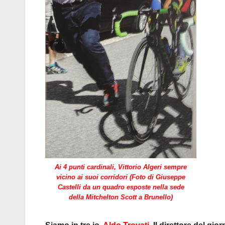
Ai 4 punti cardinali, Vittorio Algeri sempre
vicino ai suoi corridori (Foto di Giuseppe
Castelli da un quadro esposte nella sede
della Mitchelton Scott a Brunello)