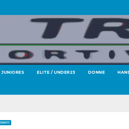
JUNIORES
ELITE / UNDER23
DONNE
HAND
ONISTI