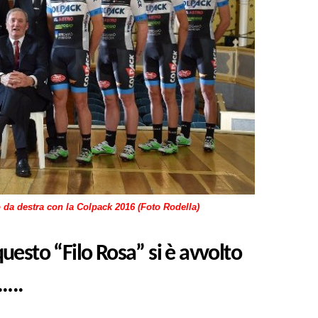
da destra con la Colpack 2016 (Foto Rodella)
uesto “Filo Rosa” si è avvolto
…..