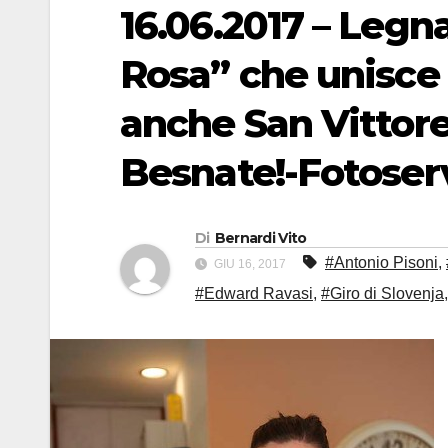
16.06.2017 – Legna
Rosa” che unisce
anche San Vittor
Besnate!-Fotoserv
Di
Bernardi Vito
#Antonio Pisoni
,
GIU 16, 2017
#Edward Ravasi
,
#Giro di Slovenja