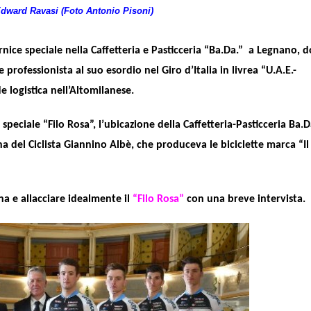
dward Ravasi (Foto Antonio Pisoni)
nice speciale nella Caffetteria e Pasticceria “Ba.Da.” a Legnano, 
professionista al suo esordio nel Giro d’Italia in livrea “U.A.E.-
e logistica nell’Altomilanese.
peciale “Filo Rosa”, l’ubicazione della Caffetteria-Pasticceria Ba.Da
na del Ciclista Giannino Albè, che produceva le biciclette marca “Il
na e allacciare idealmente
il
“Filo
Rosa”
con una breve intervista.