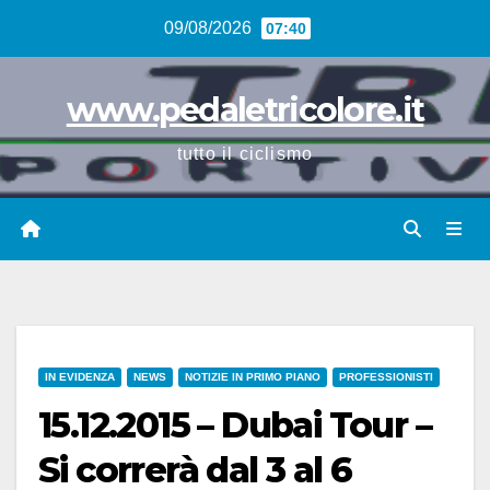
Vai
09/08/2026
07:40
al
contenuto
www.pedaletricolore.it
tutto il ciclismo
IN EVIDENZA
NEWS
NOTIZIE IN PRIMO PIANO
PROFESSIONISTI
15.12.2015 – Dubai Tour –
Si correrà dal 3 al 6