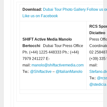
Download:
Dubai Tour Photo Gallery
Follow us on
Like us on Facebook
RCS Spor
Diciatteo
SHIFT Active Media
Manolo
Press Offi
Bertocchi
Dubai Tour Press Office
Coordinato
Ph. (+44) 1225 448333 Ph.: (+44)
02 258487
7979 241227 E-
(+39) 335
mail:
manolo@shiftactivemedia.com
mail:
Tw.:
@Shiftactive
–
@ItalianManolo
Stefano.di
Tw.:
@rcss
@stedicia