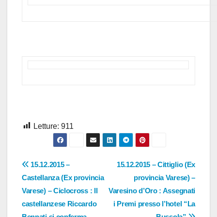
Letture:
911
Navigazione
15.12.2015 –
15.12.2015 – Cittiglio (Ex
Castellanza (Ex provincia
provincia Varese) –
articoli
Varese) – Ciclocross : Il
Varesino d’Oro : Assegnati
castellanzese Riccardo
i Premi presso l’hotel “La
Bennati si conferma
Bussola”