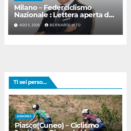
Milano – Federciclismo
Nazionale : Lettera aperta del
Presidente Cordiano Dagnoni
AGO 5, 2026
BERNARDI VITO
Ti sei perso...
JUNIORES
Piasco(Cuneo) – Ciclismo