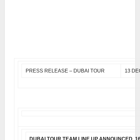
PRESS RELEASE – DUBAI TOUR
13 DE
DUBAI TOUR TEAM LINE UP ANNOUNCED, 1