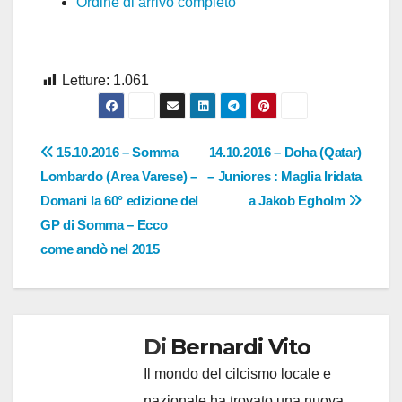
Ordine di arrivo completo
Letture:
1.061
Navigazione
15.10.2016 – Somma
14.10.2016 – Doha (Qatar)
Lombardo (Area Varese) –
– Juniores : Maglia Iridata
articoli
Domani la 60° edizione del
a Jakob Egholm
GP di Somma – Ecco
come andò nel 2015
Di
Bernardi Vito
Il mondo del cilcismo locale e
nazionale ha trovato una nuova