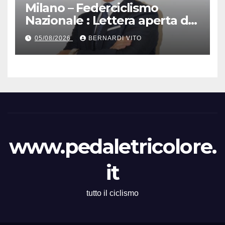
Milano – Federciclismo
Nazionale : Lettera aperta del
Presidente Cordiano
05/08/2026
BERNARDI VITO
Dagnoni
www.pedaletricolore.
it
tutto il ciclismo