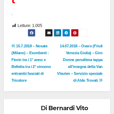
t
.
Letture:
1.005
Navigazione
15.7.2018 – Nosate
14.07.2018 – Ovaro (Friuli
(Milano) – Esordienti :
Venezia Giulia) – Giro
articoli
Fiorin tra i 1° anno e
Donne penultima tappa
Belletta tra i 2° vincono
all’insegna della Van
entrambi fasciati di
Vleuten – Servizio speciale
Tricolore
di Aldo Trovati
Di
Bernardi Vito