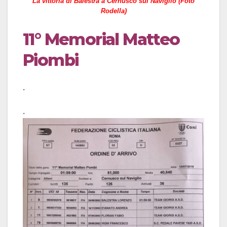
La vittoria di Balestra a Cernusco sul Naviglio (Foto
Rodella)
11° Memorial Matteo
Piombi
.
.