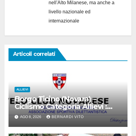
nell'Alto Milanese, ma anche a
livello nazionale ed
internazionale
Articoli correlati
ALLIEVI
Borgo Ticino (Novara) –
Ciclismo Categoria Allievi :
Domenica 9 Agosto il Gran
AGO 8, 2026
BERNARDI VITO
Premio 12 Martiri – Si ringrazia
il signor Gianmario Gatti