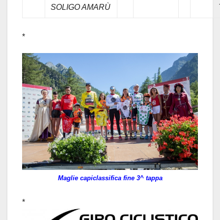
SOLIGO AMARÙ
*
Maglie capiclassifica fine 3^ tappa
*