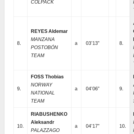
COLPACK
REYES Aldemar
MANZANA
8.
a
03’13”
8.
POSTOBÓN
TEAM
FOSS Thobias
NORWAY
9.
a
04’06”
9.
NATIONAL
TEAM
RIABUSHENKO
Aleksandr
10.
a
04’17”
10.
PALAZZAGO