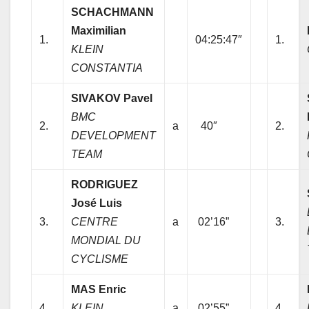
SCHACHMANN
Maximilian
1.
04:25:47″
1.
KLEIN
CONSTANTIA
SIVAKOV Pavel
BMC
2.
a
40″
2.
DEVELOPMENT
TEAM
RODRIGUEZ
José Luis
3.
CENTRE
a
02’16”
3.
MONDIAL DU
CYCLISME
MAS Enric
4.
KLEIN
a
02’55”
4.