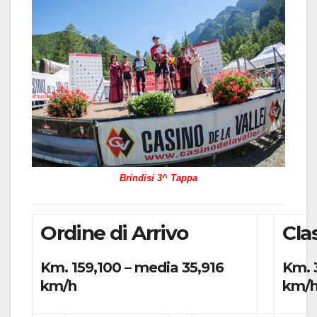
Brindisi 3^ Tappa
Ordine di Arrivo
Cla
Km. 159,100 – media 35,916
Km. 
km/h
km/