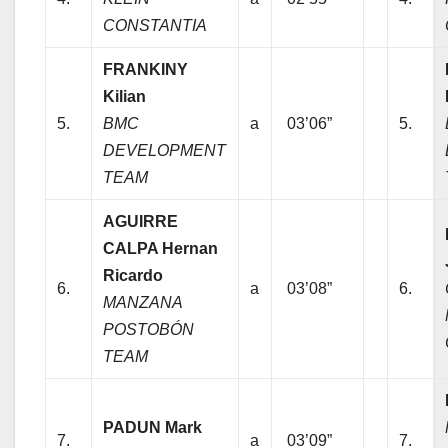
CONSTANTIA
FRANKINY
Kilian
5.
BMC
a
03’06”
5.
DEVELOPMENT
TEAM
AGUIRRE
CALPA Hernan
Ricardo
6.
a
03’08”
6.
MANZANA
POSTOBÓN
TEAM
PADUN Mark
7.
a
03’09”
7.