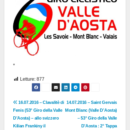
*
Letture:
877
Navigazione
16.07.2016 – Clavalitè di
14.07.2016 – Saint Gervais
Fenis (53° Giro della Valle
Mont Blanc (Valle D’Aosta)
articoli
D’Aosta) – allo svizzero
– 53° Giro della Valle
Kilian Frankiny il
D’Aosta : 2° Tappa