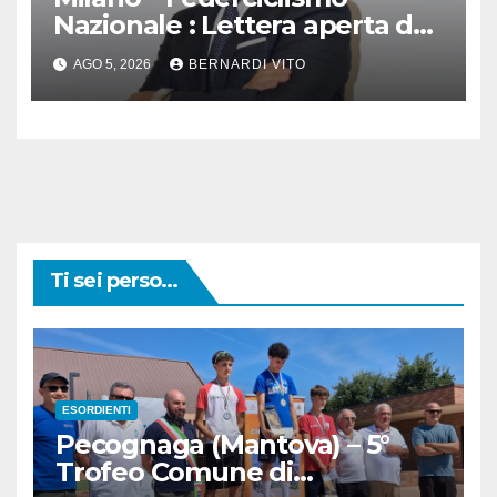
Nazionale : Lettera aperta del
Presidente Cordiano Dagnoni
AGO 5, 2026
BERNARDI VITO
Ti sei perso...
ESORDIENTI
Pecognaga (Mantova) – 5°
Trofeo Comune di