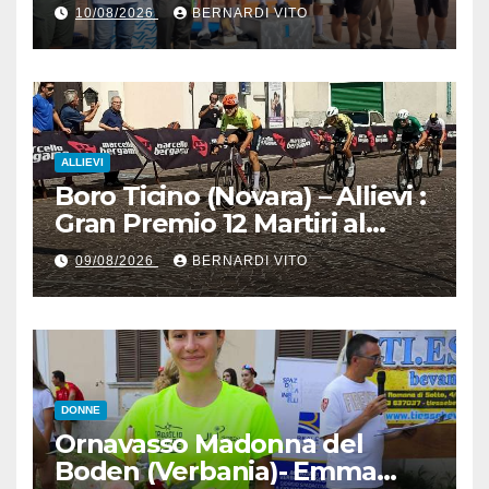
Pecognaga – Doppia gara
10/08/2026
BERNARDI VITO
Esordienti – Organizzazione
Ciclo Club Guidizzolo 1977:
Fotoservizio di Paolo Biondo
ALLIEVI
Boro Ticino (Novara) – Allievi :
Gran Premio 12 Martiri al
trentino Pietro Valenti
09/08/2026
BERNARDI VITO
(Ciclistica Dro) con 1’30” sul
bergamasco Pietro Resca (SC
Romanese) – Servizio
fotografico di Luciano
Pedretti
DONNE
Ornavasso Madonna del
Boden (Verbania)- Emma