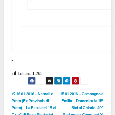
*
Letture:
1.265
Navigazione
16.01.2016 – Narnali di
15.01.2016 – Campagnola
Prato (Ex Provincia di
Emilia – Domenica la 15°
articoli
Prato) – La Festa del “Bici
Bici al Chiodo, 40^
Club” di Enzo Ricciarini
Raduno ex Campioni