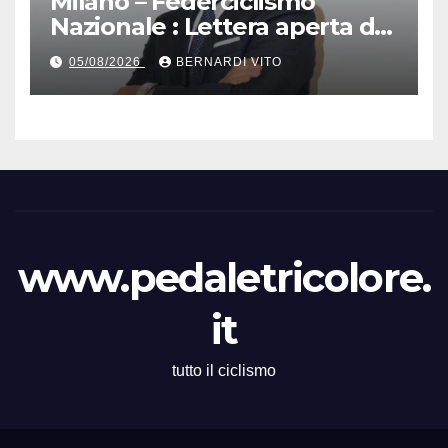
Milano – Federciclismo
Nazionale : Lettera aperta del
Presidente Cordiano
05/08/2026
BERNARDI VITO
Dagnoni
www.pedaletricolore.
it
tutto il ciclismo