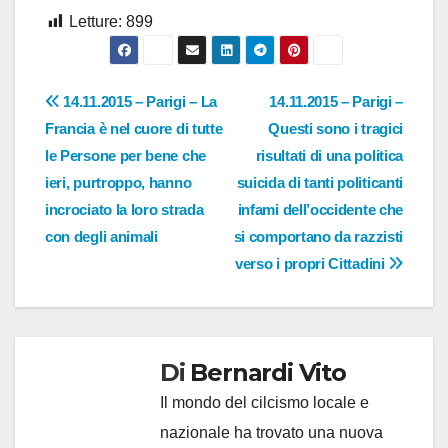
Letture:
899
Navigazione
14.11.2015 – Parigi – La
14.11.2015 – Parigi –
Francia è nel cuore di tutte
Questi sono i tragici
articoli
le Persone per bene che
risultati di una politica
ieri, purtroppo, hanno
suicida di tanti politicanti
incrociato la loro strada
infami dell’occidente che
con degli animali
si comportano da razzisti
verso i propri Cittadini
Di
Bernardi Vito
Il mondo del cilcismo locale e
nazionale ha trovato una nuova