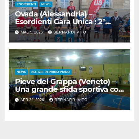
ESORDIENTI
NEWS
Ovada (Alessandria) –
Esordienti Gara Unica : 2°
Trofeo Città di Ovada ad
MAG 5, 2026
BERNARDI VITO
Andrea Racca (Ardens Cycling
Team)
NEWS
NOTIZIE IN PRIMO PIANO
Pieve del Grappa (Veneto) –
Una grande sfida sportiva con
le Olimpiadi Lasalliane al
APR 22, 2026
BERNARDI VITO
Filippin di Pieve del Grappa