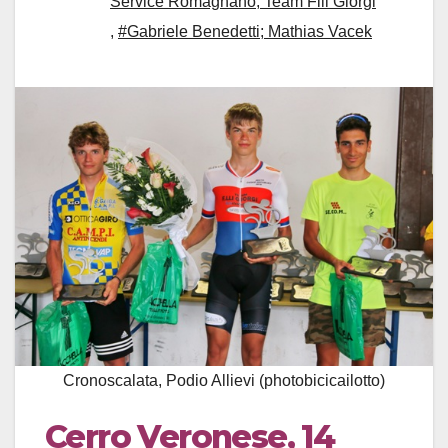
Service Romagnano; Team Flli Giorgi
,
#Gabriele Benedetti; Mathias Vacek
Cronoscalata, Podio Allievi (photobicicailotto)
Cerro Veronese, 14