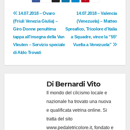
Navigazione
14.07.2018 – Ovaro
14.07.2018 – Valencia
(Friuli Venezia Giulia) –
(Venezuela) – Matteo
articoli
Giro Donne penultima
Spreafico, Tricolore d’Italia
tappa all’insegna della Van
a Squadre, vince la “55°
Vleuten – Servizio speciale
Vuelta a Venezuela”
di Aldo Trovati
Di
Bernardi Vito
Il mondo del cilcismo locale e
nazionale ha trovato una nuova
e qualificata vetrina online. Si
tratta del sito
www.pedaletricolore.it, fondato e