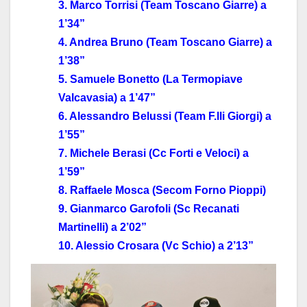
3. Marco Torrisi (Team Toscano Giarre) a
1’34”
4. Andrea Bruno (Team Toscano Giarre) a
1’38”
5. Samuele Bonetto (La Termopiave
Valcavasia) a 1’47”
6. Alessandro Belussi (Team F.lli Giorgi) a
1’55”
7. Michele Berasi (Cc Forti e Veloci) a
1’59”
8. Raffaele Mosca (Secom Forno Pioppi)
9. Gianmarco Garofoli (Sc Recanati
Martinelli) a 2’02”
10. Alessio Crosara (Vc Schio) a 2’13”