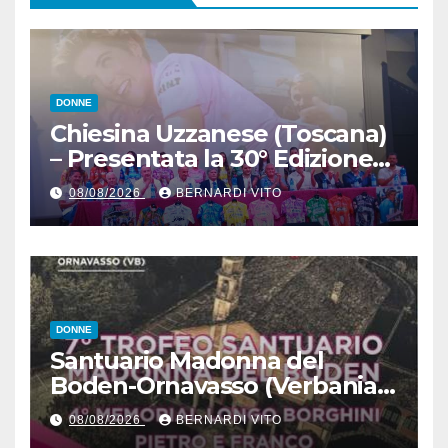
DONNE
Chiesina Uzzanese (Toscana)
– Presentata la 30° Edizione
del Giro della Toscana
08/08/2026
BERNARDI VITO
Femminile : Si disputerà dal
27 al 30 Agosto 2026
DONNE
Santuario Madonna del
Boden-Ornavasso (Verbania)
– Ciclismo Femminile : Sabato
08/08/2026
BERNARDI VITO
8 Agosto il 7° Trofeo