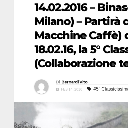
14.02.2016 – Bina
Milano) – Partir
Macchine Caffè) d
18.02.16, la 5° Cl
(Collaborazione te
Di
Bernardi Vito
#5° Classicissim
FEB 14, 2016