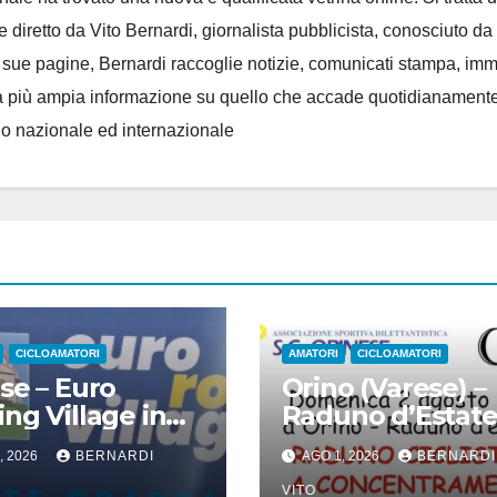
e diretto da Vito Bernardi, giornalista pubblicista, conosciuto da t
e sue pagine, Bernardi raccoglie notizie, comunicati stampa, im
, e la più ampia informazione su quello che accade quotidianament
llo nazionale ed internazionale
CICLOAMATORI
AMATORI
CICLOAMATORI
se – Euro
Orino (Varese) –
ng Village in
Raduno d’Estat
za Monte
“Raduno Ciclisti
, 2026
BERNARDI
AGO 1, 2026
BERNARDI
a : Il
Concentramento
VITO