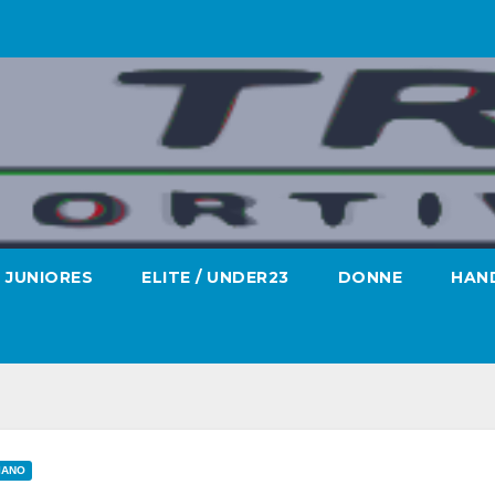
JUNIORES
ELITE / UNDER23
DONNE
HAND
PIANO