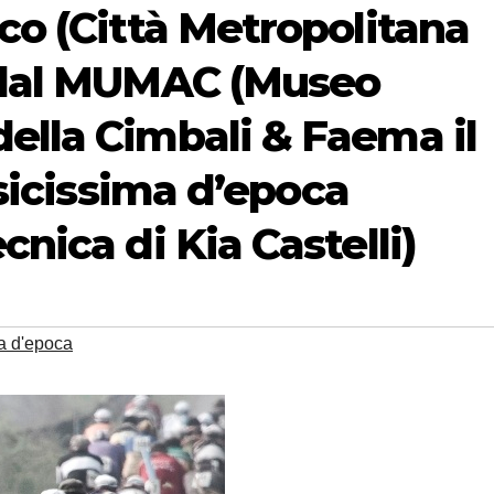
sco (Città Metropolitana
à dal MUMAC (Museo
ella Cimbali & Faema il
assicissima d’epoca
cnica di Kia Castelli)
a d'epoca