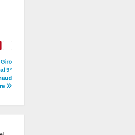
 Giro
al 9°
rnaud
re
el