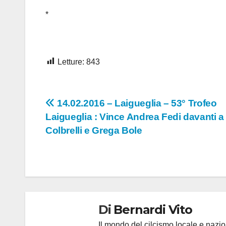
*
Letture:
843
Navigazione
14.02.2016 – Laigueglia – 53° Trofeo
Laigueglia : Vince Andrea Fedi davanti a
articoli
Colbrelli e Grega Bole
Di
Bernardi Vito
Il mondo del cilcismo locale e nazion