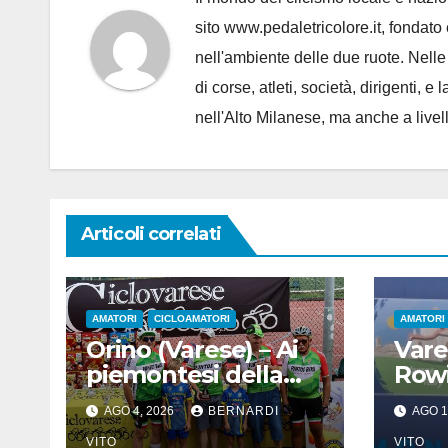
sito www.pedaletricolore.it, fondato 
nell'ambiente delle due ruote. Nell
di corse, atleti, società, dirigenti
nell'Alto Milanese, ma anche a live
Articoli correlati
AMATORI
CICLOAMATORI
AMATORI
Orino (Varese) – Ai
Vare
piemontesi della
Rowi
Funtos Bike il
piaz
AGO 4, 2026
BERNARDI
AGO 1
Raduno di Orino
Grapp
VITO
VITO