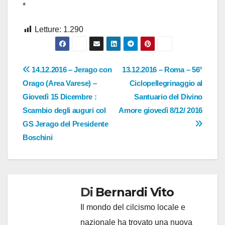
*
Letture:
1.290
Navigazione
14.12.2016 – Jerago con
13.12.2016 – Roma – 56°
Orago (Area Varese) –
Ciclopellegrinaggio al
articoli
Giovedì 15 Dicembre :
Santuario del Divino
Scambio degli auguri col
Amore giovedì 8/12/ 2016
GS Jerago del Presidente
Boschini
Di
Bernardi Vito
Il mondo del cilcismo locale e
nazionale ha trovato una nuova