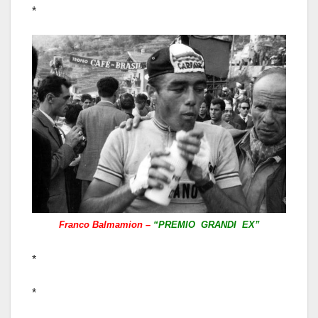
*
Franco Balmamion –
“PREMIO GRANDI EX”
*
*