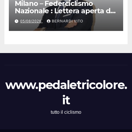
Milano – Federciclismo
Nazionale : Lettera aperta del
Presidente Cordiano
05/08/2026
BERNARDI VITO
Dagnoni
www.pedaletricolore.
it
tutto il ciclismo