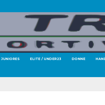
JUNIORES
ELITE / UNDER23
DONNE
HAND