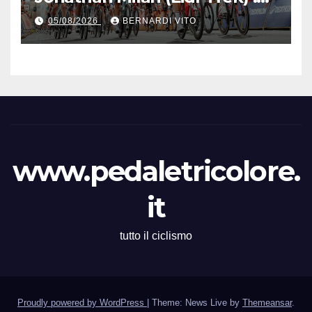
Vince la terza tappa di
05/08/2026
BERNARDI VITO
seguito e in maglia gialla
all’83° Giro di Polonia
www.pedaletricolore.
it
tutto il ciclismo
Proudly powered by WordPress
|
Theme: News Live by
Themeansar
.