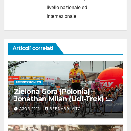
livello nazionale ed
internazionale
Articoli correlati
PROFESSIONISTI
Zielona Gora (Polonia) –
Jonathan Milan (Lidl-Trek) :
Vince la terza tappa di
AGO 5, 2026
BERNARDI VITO
seguito e in maglia gialla
all’83° Giro di Polonia