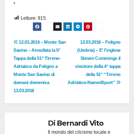
*
Letture:
915
Navigazione
12.03.2016 – Monte San
12.03.2016 – Foligno
Savino – Annullata la 5°
(Umbria) – E’ l’inglese
articoli
Tappa della 51° Tirreno-
Steven Cummings il
Adriatico da Foligno a
vincitore della 4° tappa
Monte San Savino di
della 51° “Tirreno
domani domenica
Adriatico-NamedSport”
13.03.2016
Di
Bernardi Vito
Il mondo del cilcismo locale e