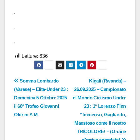
.
.
.
Letture:
636
Navigazione
Somma Lombardo
Kigali (Rwanda) –
(Varese) – Elite-Under 23 :
26.09.2025 – Campionato
articoli
Domenica 5 Ottobre 2025
el Mondo Ciclismo Under
il 68° Trofeo Giovanni
23 : 1° Lorenzo Finn
Oldrini A.M.
“Immenso, Gagliardo,
Maestoso come il nostro
TRICOLORE! – (Ordine
d’arrivo completo)