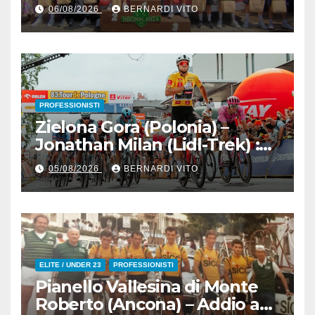
Memorial Pippo Fallarini al
06/08/2026
BERNARDI VITO
valsusano Graziano Paolo
Marangon (Team Guerrini –
Senaghese)
PROFESSIONISTI
Zielona Gora (Polonia) –
Jonathan Milan (Lidl-Trek) :
Vince la terza tappa di
05/08/2026
BERNARDI VITO
seguito e in maglia gialla
all’83° Giro di Polonia
ELITE / UNDER 23
PROFESSIONISTI
Pianello Vallesina di Monte
Roberto (Ancona) – Addio ad