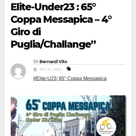
Elite-Under23 : 65°
Coppa Messapica – 4°
Giro di
Puglia/Challange”
Di
Bernardi Vito
SET 27, 2025
#Elite-U23; 65° Coppa Messapica