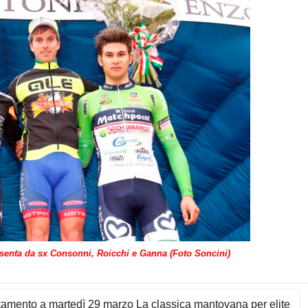
senta da sx Consonni, Roicchi e Ganna (Foto Soncini)
amento a martedì 29 marzo La classica mantovana per elite