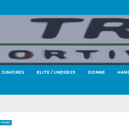
JUNIORES
ELITE / UNDER23
DONNE
HAND
O PIANO