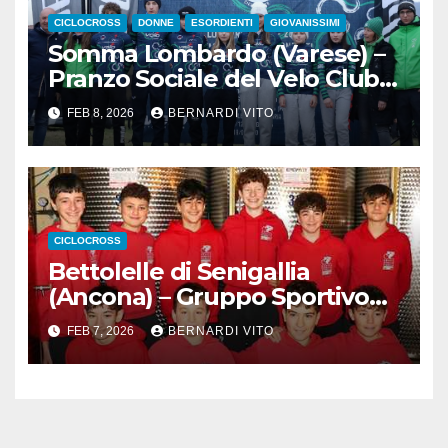
CICLOCROSS
DONNE
ESORDIENTI
GIOVANISSIMI
Somma Lombardo (Varese) –
Pranzo Sociale del Velo Club
Sommese
FEB 8, 2026
BERNARDI VITO
CICLOCROSS
Bettolelle di Senigallia
(Ancona) – Gruppo Sportivo
Pianello : Ciclocross in Festa
FEB 7, 2026
BERNARDI VITO