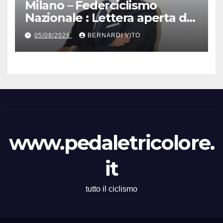
Milano – Federciclismo
Nazionale : Lettera aperta del
Presidente Cordiano
05/08/2026
BERNARDI VITO
Dagnoni
www.pedaletricolore.
it
tutto il ciclismo