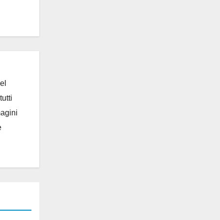
el
utti
magini
e