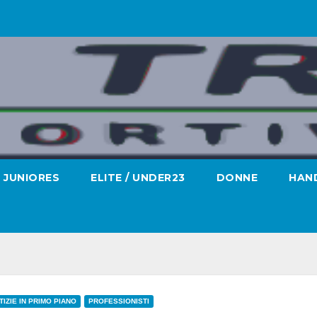
JUNIORES
ELITE / UNDER23
DONNE
HAND
TIZIE IN PRIMO PIANO
PROFESSIONISTI