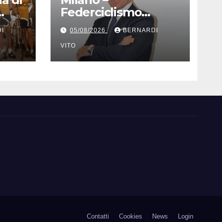
Federciclismo
o ad
Nazionale : Lettera
I
05/08/2026
BERNARDI
ni,
aperta del
vo
Presidente
VITO
Cordiano Dagnoni
Contatti
Cookies
News
Login