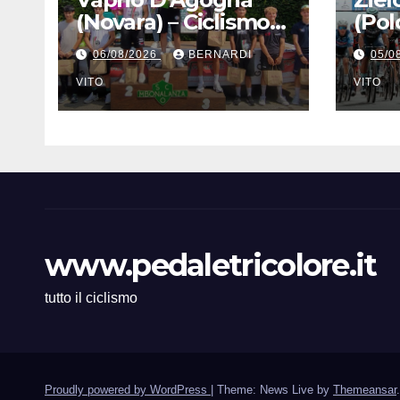
(Novara) – Ciclismo
(Pol
Juniores : 4°
Mila
06/08/2026
BERNARDI
05/0
Memorial Pippo
Vinc
Fallarini al valsusano
VITO
di s
VITO
Graziano Paolo
magl
Marangon (Team
Giro
Guerrini –
Senaghese)
www.pedaletricolore.it
tutto il ciclismo
Proudly powered by WordPress
|
Theme: News Live by
Themeansar
.