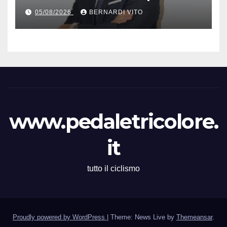
Presidente Cordiano
05/08/2026
BERNARDI VITO
Dagnoni
www.pedaletricolore.
it
tutto il ciclismo
Proudly powered by WordPress
|
Theme: News Live by
Themeansar
.