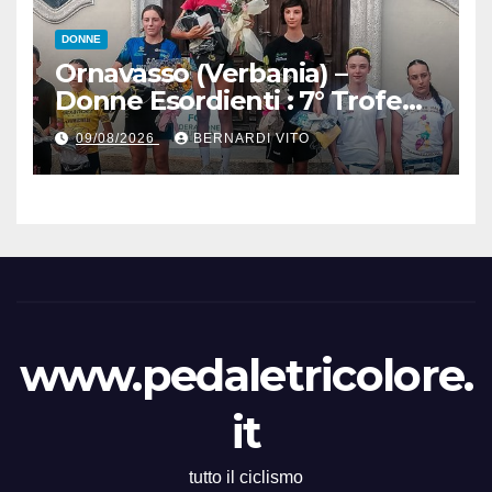
DONNE
Ornavasso (Verbania) –
Donne Esordienti : 7° Trofeo
Santuario Madonna del
09/08/2026
BERNARDI VITO
Boden, Aurora Cerame e
Martina Zavattero le neo
campionesse regionali FCI
Piemonte
www.pedaletricolore.
it
tutto il ciclismo