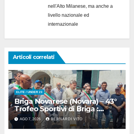
nell'Alto Milanese, ma anche a
livello nazionale ed
internazionale
Articoli correlati
ELITE / UNDER 23
Briga Novarese (Novara) – 43°
Trofeo Sportivi di Briga :
Nicolò Arrighetti è ancora lui il
AGO 7, 2026
BERNARDI VITO
Re del Muro di San
Colombano