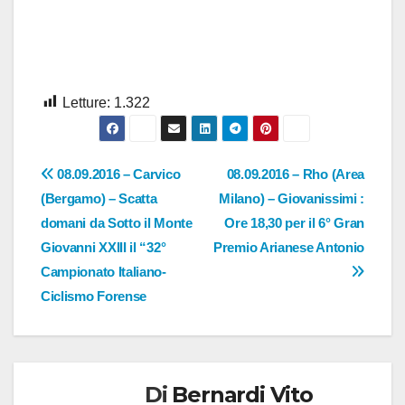
Letture:
1.322
Navigazione
08.09.2016 – Carvico
08.09.2016 – Rho (Area
(Bergamo) – Scatta
Milano) – Giovanissimi :
articoli
domani da Sotto il Monte
Ore 18,30 per il 6° Gran
Giovanni XXIII il “32°
Premio Arianese Antonio
Campionato Italiano-
Ciclismo Forense
Di
Bernardi Vito