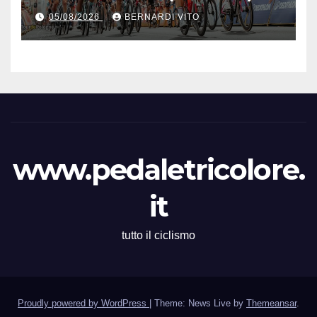
Vince la terza tappa di
05/08/2026
BERNARDI VITO
seguito e in maglia gialla
all’83° Giro di Polonia
www.pedaletricolore.
it
tutto il ciclismo
Proudly powered by WordPress
|
Theme: News Live by
Themeansar
.