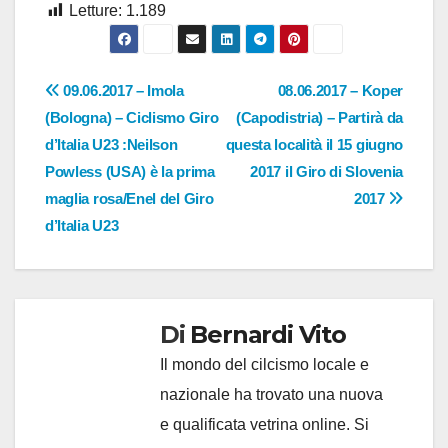
Letture:
1.189
Navigazione
09.06.2017 – Imola
08.06.2017 – Koper
(Bologna) – Ciclismo Giro
(Capodistria) – Partirà da
articoli
d’Italia U23 :Neilson
questa località il 15 giugno
Powless (USA) è la prima
2017 il Giro di Slovenia
maglia rosa/Enel del Giro
2017
d’Italia U23
Di
Bernardi Vito
Il mondo del cilcismo locale e
nazionale ha trovato una nuova
e qualificata vetrina online. Si