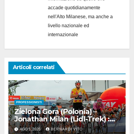
accade quotidianamente
nell'Alto Milanese, ma anche a
livello nazionale ed
internazionale
Articoli correlati
PROFESSIONISTI
Zielona Gora (Polonia) –
Jonathan Milan (Lidl-Trek) :
Vince la terza tappa di
AGO 5, 2026
BERNARDI VITO
seguito e in maglia gialla