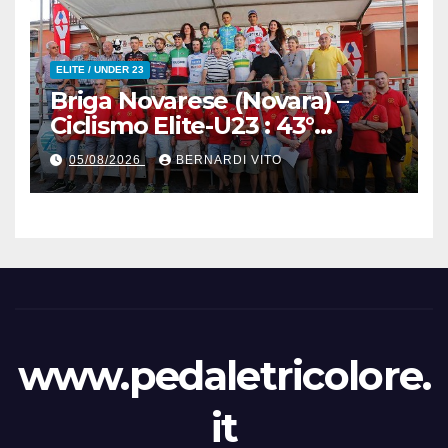
ELITE / UNDER 23
Briga Novarese (Novara) –
Ciclismo Elite-U23 : 43°
Trofeo Sportivi di Briga
05/08/2026
BERNARDI VITO
“Elenco Iscritti”
www.pedaletricolore.
it