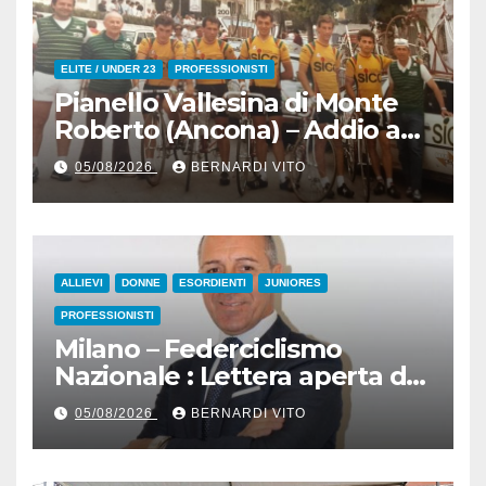
ELITE / UNDER 23
PROFESSIONISTI
Pianello Vallesina di Monte
Roberto (Ancona) – Addio ad
Alderino Bartoloni, Direttore
05/08/2026
BERNARDI VITO
Sportivo rigorosamente
Gentile
ALLIEVI
DONNE
ESORDIENTI
JUNIORES
PROFESSIONISTI
Milano – Federciclismo
Nazionale : Lettera aperta del
Presidente Cordiano
05/08/2026
BERNARDI VITO
Dagnoni