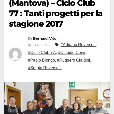
(Mantova) – Ciclo Club
77 : Tanti progetti per la
stagione 2017
Di
Bernardi Vito
#Adriano Roverselli
,
GEN 7, 2017
#Ciclo Club 77.
,
#Claudio Cervi
,
#Paolo Biondo
,
#Ruggero Gialdini
,
#Sergio Roverselli