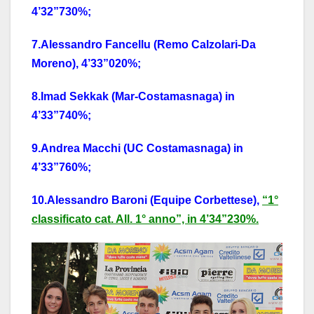
4’32”730%;
7.Alessandro Fancellu (Remo Calzolari-Da
Moreno), 4’33”020%;
8.Imad Sekkak (Mar-Costamasnaga) in
4’33”740%;
9.Andrea Macchi (UC Costamasnaga) in
4’33”760%;
10.Alessandro Baroni (Equipe Corbettese),
“1°
classificato cat. All. 1° anno”, in 4’34”230%.