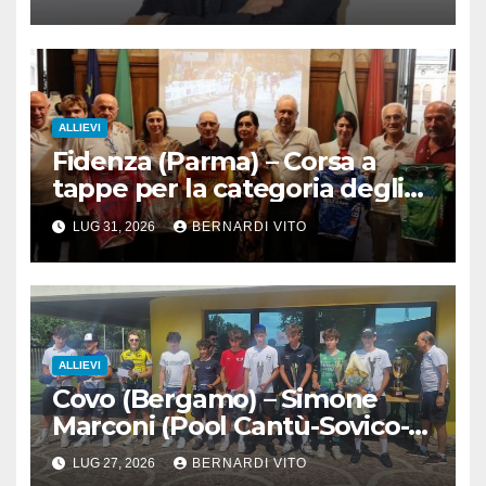
ALLIEVI
Fidenza (Parma) – Corsa a
tappe per la categoria degli
Allievi : 3° Giro delle 3
LUG 31, 2026
BERNARDI VITO
Province
ALLIEVI
Covo (Bergamo) – Simone
Marconi (Pool Cantù-Sovico-
GB Team) vince l’11° Trofeo
LUG 27, 2026
BERNARDI VITO
Nastroflex Cufra S.p.A. gara