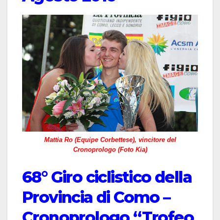
Mattia Ro (Equipe Corbettese), vincitore del
Cronoprologo (Foto Kia)
68° Giro ciclistico della
Provincia di Como –
Cronoprologo “Trofeo