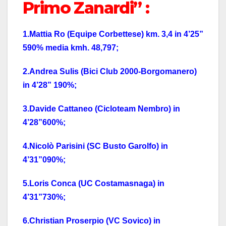
Primo Zanardi” :
1.Mattia Ro (Equipe Corbettese) km. 3,4 in 4’25”
590% media kmh. 48,797;
2.Andrea Sulis (Bici Club 2000-Borgomanero)
in 4’28” 190%;
3.Davide Cattaneo (Cicloteam Nembro) in
4’28”600%;
4.Nicolò Parisini (SC Busto Garolfo) in
4’31”090%;
5.Loris Conca (UC Costamasnaga) in
4’31”730%;
6.Christian Proserpio (VC Sovico) in