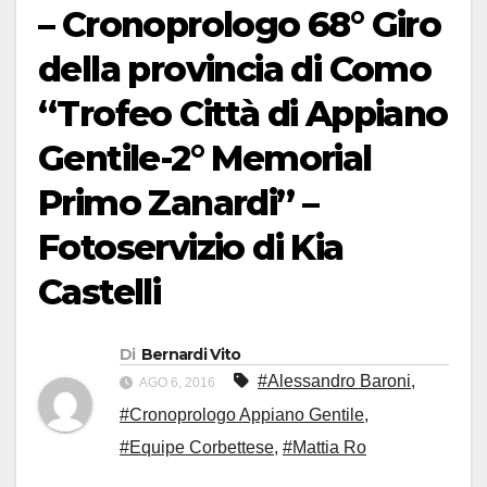
– Cronoprologo 68° Giro
della provincia di Como
“Trofeo Città di Appiano
Gentile-2° Memorial
Primo Zanardi” –
Fotoservizio di Kia
Castelli
Di
Bernardi Vito
#Alessandro Baroni
,
AGO 6, 2016
#Cronoprologo Appiano Gentile
,
#Equipe Corbettese
,
#Mattia Ro