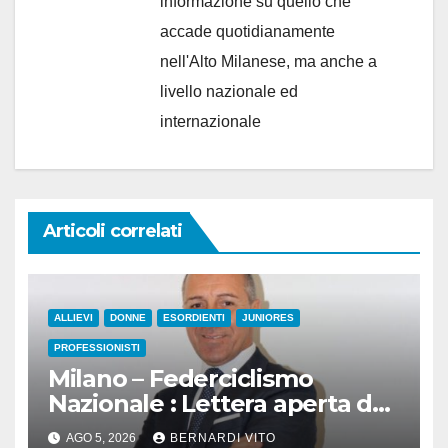
informazione su quello che
accade quotidianamente
nell'Alto Milanese, ma anche a
livello nazionale ed
internazionale
Articoli correlati
ALLIEVI
DONNE
ESORDIENTI
JUNIORES
PROFESSIONISTI
Milano – Federciclismo
Nazionale : Lettera aperta del
Presidente Cordiano Dagnoni
AGO 5, 2026
BERNARDI VITO