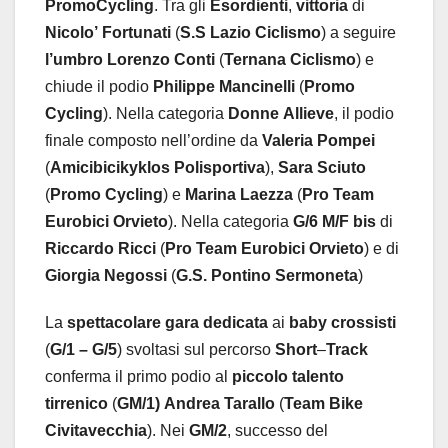
PromoCycling
. Tra gli
Esordienti
,
vittoria
di
Nicolo’
Fortunati
(
S.S
Lazio
Ciclismo
) a seguire
l’umbro
Lorenzo
Conti
(
Ternana
Ciclismo
) e
chiude il podio
Philippe
Mancinelli
(
Promo
Cycling
). Nella categoria
Donne
Allieve
, il podio
finale composto nell’ordine da
Valeria
Pompei
(
Amicibicikyklos
Polisportiva
),
Sara
Sciuto
(
Promo
Cycling
) e
Marina
Laezza
(
Pro
Team
Eurobici
Orvieto
). Nella categoria
G/6
M/F bis
di
Riccardo
Ricci
(
Pro
Team
Eurobici
Orvieto
) e di
Giorgia
Negossi
(
G.S.
Pontino
Sermoneta
)
La
spettacolare
gara
dedicata
ai
baby
crossisti
(
G/1 –
G/5
) svoltasi sul percorso
Short
–
Track
conferma il primo podio al
piccolo
talento
tirrenico
(
GM/1)
Andrea
Tarallo
(
Team
Bike
Civitavecchia
). Nei
GM/2
, successo del