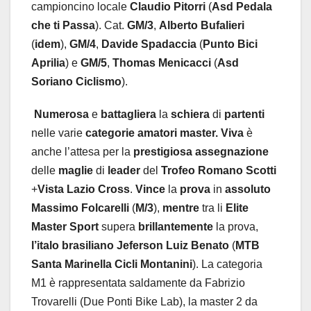
campioncino locale
Claudio
Pitorri
(
Asd
Pedala
che
ti
Passa
). Cat.
GM/3
,
Alberto
Bufalieri
(
idem
),
GM/4
,
Davide
Spadaccia
(
Punto
Bici
Aprilia
) e
GM/5
,
Thomas
Menicacci
(
Asd
Soriano
Ciclismo
).
Numerosa
e
battagliera
la
schiera
di
partenti
nelle varie
categorie
amatori
master. Viva
è
anche l’attesa per la
prestigiosa
assegnazione
delle
maglie
di
leader
del
Trofeo
Romano
Scotti
+
Vista
Lazio
Cross
.
Vince
la
prova
in
assoluto
Massimo
Folcarelli
(
M/3
),
mentre
tra li
Elite
Master
Sport
supera
brillantemente
la prova,
l’italo
brasiliano
Jeferson
Luiz
Benato
(
MTB
Santa
Marinella
Cicli
Montanini
). La categoria
M1 è rappresentata saldamente da Fabrizio
Trovarelli (Due Ponti Bike Lab), la master 2 da