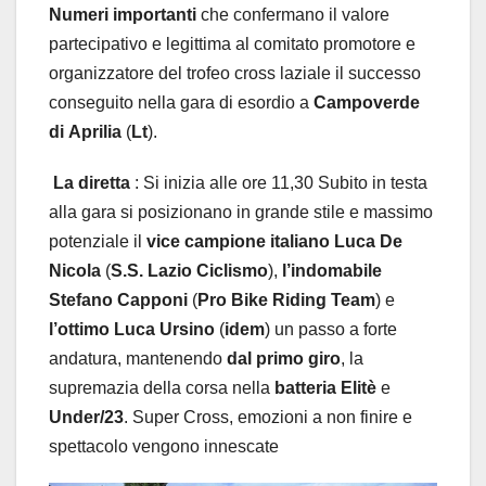
Numeri
importanti
che confermano il valore
partecipativo e legittima al comitato promotore e
organizzatore del trofeo cross laziale il successo
conseguito nella gara di esordio a
Campoverde
di
Aprilia
(
Lt
).
La
diretta
: Si inizia alle ore 11,30 Subito in testa
alla gara si posizionano in grande stile e massimo
potenziale il
vice
campione
italiano
Luca
De
Nicola
(
S.S.
Lazio
Ciclismo
),
l’indomabile
Stefano
Capponi
(
Pro
Bike
Riding
Team
) e
l’ottimo
Luca
Ursino
(
idem
) un passo a forte
andatura, mantenendo
dal
primo
giro
, la
supremazia della corsa nella
batteria
Elitè
e
Under/23
. Super Cross, emozioni a non finire e
spettacolo vengono innescate