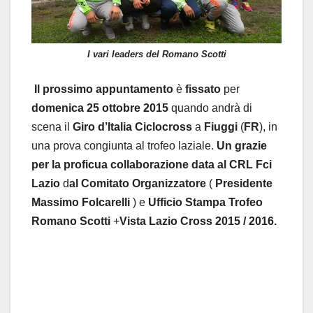
I vari leaders del Romano Scotti
Il
prossimo
appuntamento
è
fissato
per
domenica
25
ottobre
2015
quando andrà di
scena il
Giro
d’Italia
Ciclocross
a
Fiuggi
(
FR
), in
una prova congiunta al trofeo laziale.
Un
grazie
per
la
proficua
collaborazione data al CRL Fci
Lazio
d
al
Comitato
Organizzatore
(
Presidente
Massimo
Folcarelli
) e
Ufficio
Stampa
Trofeo
Romano
Scotti
+
Vista
Lazio
Cross 2015 / 2016.