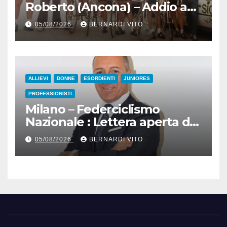
Roberto (Ancona) – Addio ad
Alderino Bartoloni, Direttore
05/08/2026
BERNARDI VITO
Sportivo rigorosamente
Gentile
ALLIEVI
DONNE
ESORDIENTI
JUNIORES
PROFESSIONISTI
Milano – Federciclismo
Nazionale : Lettera aperta del
Presidente Cordiano
05/08/2026
BERNARDI VITO
Dagnoni