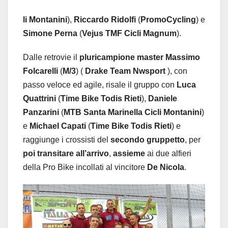
li
Montanini
),
Riccardo
Ridolfi
(
PromoCycling
) e
Simone
Perna
(
Vejus
TMF
Cicli
Magnum
).
Dalle retrovie il
pluricampione
master
Massimo
Folcarelli
(
M/3
) (
Drake
Team
Nwsport
), con
passo veloce ed agile, risale il gruppo con
Luca
Quattrini
(
Time
Bike
Todis
Rieti
),
Daniele
Panzarini
(
MTB
Santa
Marinella
Cicli
Montanini
)
e
Michael
Capati
(
Time
Bike
Todis
Rieti
) e
raggiunge i crossisti del
secondo
gruppetto
, per
poi
transitare
all’arrivo
,
assieme
ai due alfieri
della Pro Bike incollati al vincitore
De
Nicola
.