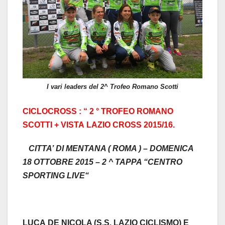
I vari leaders del 2^ Trofeo Romano Scotti
CICLOCROSS
: “
2 ° TROFEO
ROMANO
SCOTTI +
VISTA
LAZIO
CROSS
2015
/
16
.
CITTA’
DI
MENTANA
(
ROMA
) –
DOMENICA
18
OTTOBRE
2015
–
2 ^ TAPPA
“
CENTRO
SPORTING LIVE“
LUCA
DE
NICOLA
(
S.S
.
LAZIO
CICLISMO
)
E