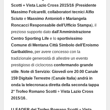
Scotti + Vista Lazio Cross 2015/16
(
Presidente
Massimo
Folcarelli
,
collaboratori
tecnici
Alfio
Sciuto
e
Massimo
Antonioli
e
Mariangela
Roncacci Responsabile dell’Ufficio Stampa
), il
prezioso supporto dato
dall’Amministrazione
Centro
Sporting
Life
e lo
sportivissimo
Comune
di
Mentana Città Simbolo dell’Eroismo
Garibaldino,
per avere concesso con la
tradizionale generosità di allestire un evento
prestigioso di ciclocross
confermando
grande
stile
.
Note
di
Servizio
:
Giovedì
ore
20
.
00
Canale
159
Digitale
Terrestre
(
Canale
Italia
)
andrà
in
onda
la
telecronaca
diretta
della
seconda
tappa
2° Trofeo
Romano
Scotti
+
Vista
Lazio
Cross
2015
/
16
..
I LEADER
del
Trofeo
Romano
Scotti
+
Vista