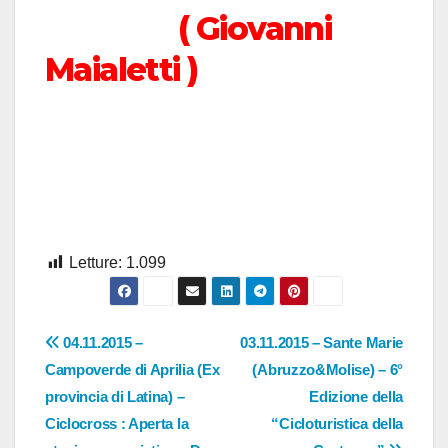
( Giovanni
Maialetti )
Letture:
1.099
Navigazione
04.11.2015 –
03.11.2015 – Sante Marie
Campoverde di Aprilia (Ex
(Abruzzo&Molise) – 6°
articoli
provincia di Latina) –
Edizione della
Ciclocross : Aperta la
“Cicloturistica della