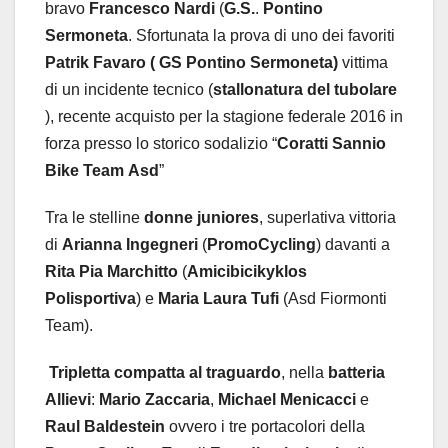
bravo
Francesco
Nardi
(
G.S.
.
Pontino
Sermoneta
. Sfortunata la prova di uno dei favoriti
Patrik
Favaro ( GS Pontino Sermoneta)
vittima
di un incidente tecnico (
stallonatura
del
tubolare
), recente acquisto per la stagione federale 2016 in
forza presso lo storico sodalizio “
Coratti
Sannio
Bike
Team
Asd
”
Tra le stelline
donne
juniores
, superlativa vittoria
di
Arianna
Ingegneri
(
PromoCycling
) davanti a
Rita
Pia
Marchitto
(
Amicibicikyklos
Polisportiva
) e
Maria
Laura
Tufi
(Asd Fiormonti
Team).
Tripletta
compatta
al
traguardo
, nella
batteria
Allievi
:
Mario
Zaccaria
,
Michael
Menicacci
e
Raul
Baldestein
ovvero i tre portacolori della