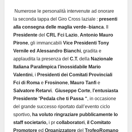
Numerose le personalità intervenute ad onorare
la seconda tappa del Giro Cross laziale :
presenti
alla
consegna
delle
maglia
verde
–
bianca
. Il
Presidente
del
CRL Fci Lazio
,
Antonio
Mauro
Pirone
, gli immancabili
Vice
Presidenti
Tony
Vernile
ed
Alessandro
Bianchi
, gradita e
applaudita la presenza del
C.T.
della
Nazionale
Italiana
Paralimpica l’inossidabile
Mario
Valentini
, i
Presidenti
dei
Comitati
Provinciali
Fci
di
Roma
e
Frosinone
,
Mauro
Tanfi
e
Salvatore
Retarvi
.
Giuseppe
Corte
,
l’entusiasta
Presidente
“
Pedala
che
ti
Passa “
, in occasione
del grande successo riportato dall’evento ciclo
sportivo,
ha
voluto
ringraziare
pubblicamente lo
staff societario,
i pr
collaboratori
,
il
Comitato
Promotore
ed
Organizzatore
del
TrofeoRomano