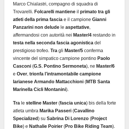
Marco Chialastri, compagno di squadra di
Trovarelli.
Folcarelli
mantiene
il
primato
tra
gli
atleti
della
prima
fascia
e il campione
Gianni
Panzarini
non
delude
le
aspettative
,
affermandosi con autorità nei
Master/4
restando in
testa
nella
seconda
fascia agonistica
del
prestigioso trofeo.
Tra
gli
Master/5
conferma
vincente del simpatico campione pontino
Paolo
Casconi
(
G.S.
Pontino
Sermoneta
), ne
Master/6
e
Over
,
trionfa l’intramontabile campione
larianese
Armando
Mattacchioni
(
MTB
Santa
Marinella
Cicli
Montanini
).
Tra
le
stelline
Master
(
fascia
unica
) bis della forte
atleta umbra
Marika
Passeri
(
Cavallino
Specialized
) su
Sabrina
Di
Lorenzo
(
Project
Bike
) e
Nathalie
Poirier
(
Pro
Bike
Riding
Team
).