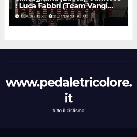
: Luca Fabbri (Team Vangi
Tommasini) vince il “Gran
08/08/2026
BERNARDI VITO
Premio Garfagnana –
Memorial Gino Bartali”
www.pedaletricolore.
it
tutto il ciclismo