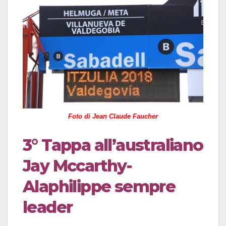
Foto di Jean Claude Faucher
3° Tappa all’australiano
Jay Mccarthy-
Alaphilippe sempre
leader