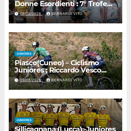
Donne Esordienti : 7° Trofeo
Santuario Madonna del
09/08/2026
BERNARDI VITO
Boden, Aurora Cerame e
Martina Zavattero le neo
campionesse regionali FCI
Piemonte
JUNIORES
Piasco(Cuneo) – Ciclismo
Juniores ; Riccardo Vesco
(Guerrini-Senaghese) al
09/08/2026
BERNARDI VITO
fotofinish su Gugnino (UC
Piasco) e Jedrysek (SC
Fagnano Nuova)
JUNIORES
Sillicagnana (Lucca) -Juniores