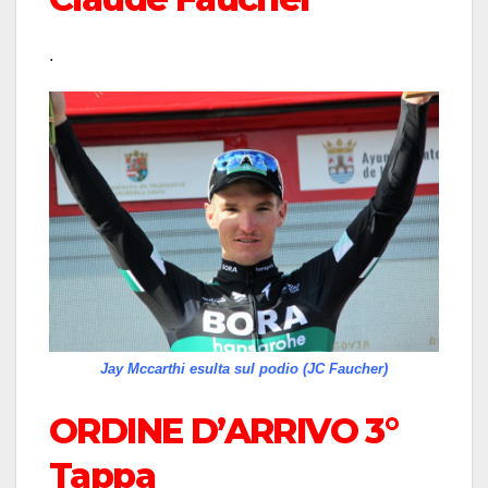
.
Jay Mccarthi esulta sul podio (JC Faucher)
ORDINE D’ARRIVO 3°
Tappa