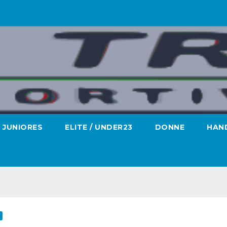
JUNIORES
ELITE / UNDER23
DONNE
HAND