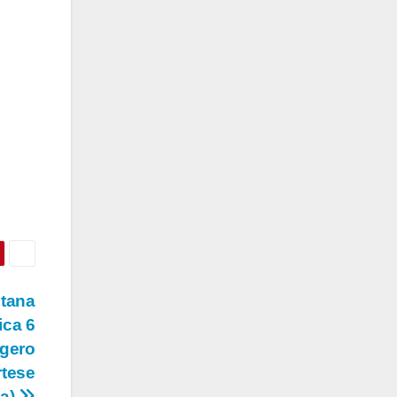
itana
ica 6
ngero
rtese
ca)