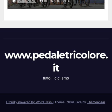
05/08/2026
BERNARDI VITO
seguito e in maglia gialla
all’83° Giro di Polonia
www.pedaletricolore.
it
tutto il ciclismo
Proudly powered by WordPress
|
Theme: News Live by
Themeansar
.