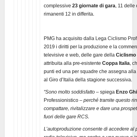
complessive
23 giornate di gara
, 11 delle 
rimanenti 12 in differita.
PMG ha acquisito dalla Lega Ciclismo Profe
2019 i diritti per la produzione e la commerc
televisive e web, delle gare della
Ciclismo
attribuita alla pre-esistente
Coppa Italia
, c
punti ed una per squadre che assegna alla vi
al Giro d’Italia della stagione successiva.
“Sono molto soddisfatto
– spiega
Enzo Gh
Professionistico –
perché tramite questo rin
compattare, rivitalizzare e dare una prospett
fuori delle gare RCS.
L’autoproduzione consente di accedere al pu