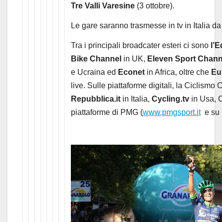
Tre Valli Varesine
(3 ottobre).
Le gare saranno trasmesse in tv in Italia d
Tra i principali broadcater esteri ci sono
l’E
Bike Channel
in UK,
Eleven Sport Chann
e Ucraina ed
Econet
in Africa, oltre che
Eu
live. Sulle piattaforme digitali, la Ciclism
Repubblica.it
in Italia,
Cycling.tv
in Usa, C
piattaforme di PMG (
www.pmgsport.it
e su 