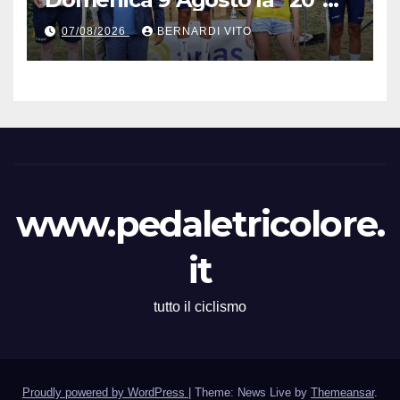
Mare e Monti” nelle terre del
07/08/2026
BERNARDI VITO
grande Poeta Italiano
Giacomo Leopardi
www.pedaletricolore.
it
tutto il ciclismo
Proudly powered by WordPress
|
Theme: News Live by
Themeansar
.