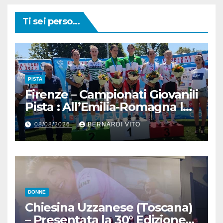
Ti sei perso...
PISTA
Firenze – Campionati Giovanili
Pista : All’Emilia-Romagna la
Maglia Tricolore Madison
08/08/2026
BERNARDI VITO
“Donne Allieve”
DONNE
Chiesina Uzzanese (Toscana)
– Presentata la 30° Edizione