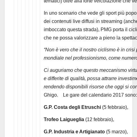
tematici) oltre alla forte veicolazione che ve
In uno scenario che vede gli sport più popol
dei contenuti live diffusi in streaming (anc
imboccato questa strada), PMG porta il cic
che ne possa valorizzare a pieno la spettaco
“Non è vero che il nostro ciclismo è in cris
mondiale nel professionismo, come numero e q
Ci auguriamo che questo meccanismo virtuo
e differite di qualità, possa attrarre investi
rendendo disponibili risorse che oggi si co
Ghigo. Le gare del calendario 2017 sono:
G.P. Costa degli Etruschi
(5 febbraio),
Trofeo Laigueglia
(12 febbraio),
G.P. Industria e Artigianato
(5 marzo),