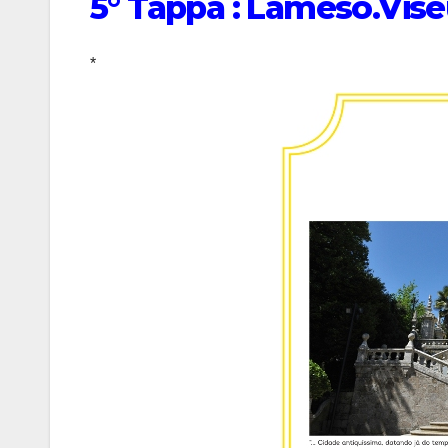
5° Tappa : Lameso.Viseu
*