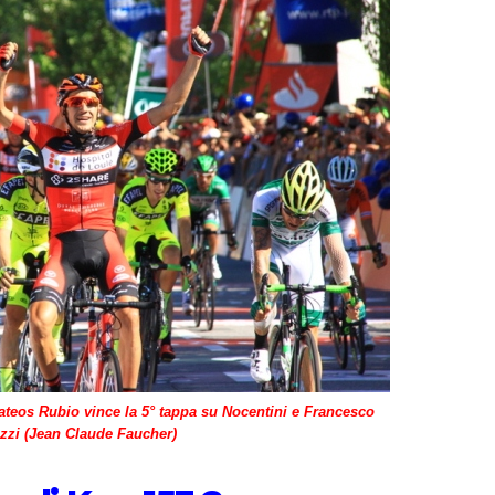
teos Rubio vince la 5° tappa su Nocentini e Francesco
zzi (Jean Claude Faucher)