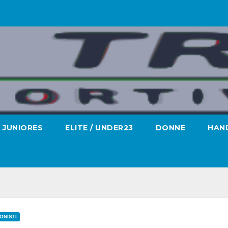
JUNIORES
ELITE / UNDER23
DONNE
HAND
ONISTI