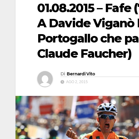
01.08.2015 – Fafe (
A Davide Viganò l
Portogallo che par
Claude Faucher)
Di
Bernardi Vito
AGO 2, 2015