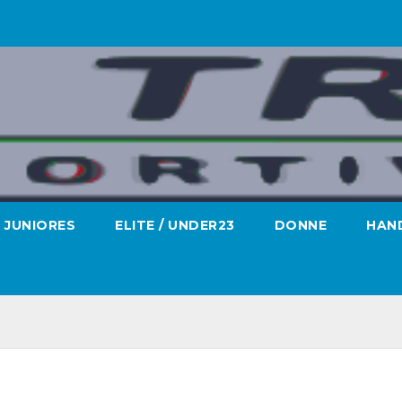
JUNIORES
ELITE / UNDER23
DONNE
HAND