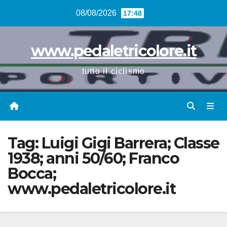
Vai
08/08/2026
17:48
al
contenuto
www.pedaletricolore.it
tutto il ciclismo
Tag:
Luigi Gigi Barrera; Classe
1938; anni 50/60; Franco
Bocca;
www.pedaletricolore.it