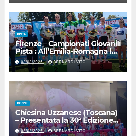
il signor Gianmario Gatti
(Segretario VC Novarese), per
la cortese collaborazione
tecnica
PISTA
Firenze – Campionati Giovanili
Pista : All’Emilia-Romagna la
Maglia Tricolore Madison
08/08/2026
BERNARDI VITO
“Donne Allieve”
DONNE
Chiesina Uzzanese (Toscana)
– Presentata la 30° Edizione
del Giro della Toscana
08/08/2026
BERNARDI VITO
Femminile : Si disputerà dal