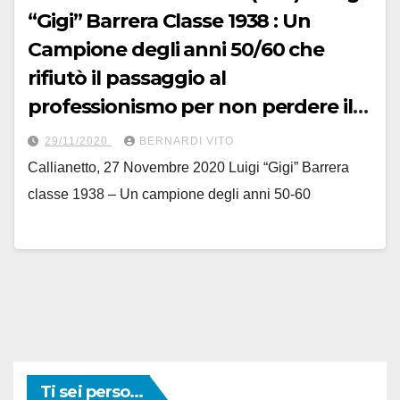
“Gigi” Barrera Classe 1938 : Un
Campione degli anni 50/60 che
rifiutò il passaggio al
professionismo per non perdere il
posto di lavoro in FIAT – Servizio di
29/11/2020
BERNARDI VITO
Franco Bocca
Callianetto, 27 Novembre 2020 Luigi “Gigi” Barrera
classe 1938 – Un campione degli anni 50-60
Ti sei perso...