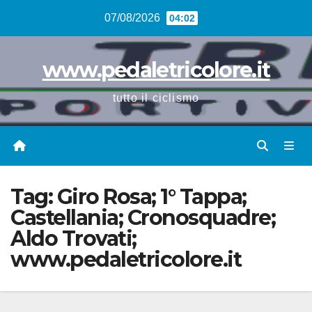
Vai
07/08/2026
04:02
al
contenuto
www.pedaletricolore.it
tutto il ciclismo
Tag:
Giro Rosa; 1° Tappa;
Castellania; Cronosquadre;
Aldo Trovati;
www.pedaletricolore.it