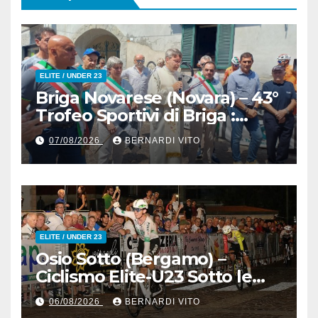
ELITE / UNDER 23
Briga Novarese (Novara) – 43°
Trofeo Sportivi di Briga :
Nicolò Arrighetti è ancora lui
07/08/2026
BERNARDI VITO
il Re del Muro di San
Colombano
ELITE / UNDER 23
Osio Sotto (Bergamo) –
Ciclismo Elite-U23 Sotto le
Stelle : Kevin Bertoncelli (SC
06/08/2026
BERNARDI VITO
Padovani-Polo Cherry Bank)