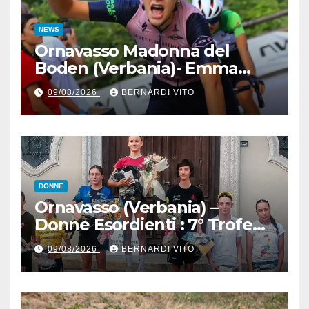
NEWS
Ornavasso Madonna del
Boden (Verbania)- Emma
Cocca per la rivincita su
09/08/2026
BERNARDI VITO
Firenze, Elisa Paiusco
Sansottera per la riconferma
tra le migliori Donne Allieve
DONNE
Ornavasso (Verbania) –
Donne Esordienti : 7° Trofeo
Santuario Madonna del
09/08/2026
BERNARDI VITO
Boden, Aurora Cerame e
Martina Zavattero le neo
campionesse regionali FCI