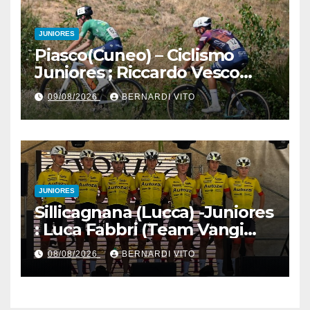
Piemonte
JUNIORES
Piasco(Cuneo) – Ciclismo
Juniores ; Riccardo Vesco
(Guerrini-Senaghese) al
09/08/2026
BERNARDI VITO
fotofinish su Gugnino (UC
Piasco) e Jedrysek (SC
Fagnano Nuova)
JUNIORES
Sillicagnana (Lucca) -Juniores
: Luca Fabbri (Team Vangi
Tommasini) vince il “Gran
08/08/2026
BERNARDI VITO
Premio Garfagnana –
Memorial Gino Bartali”