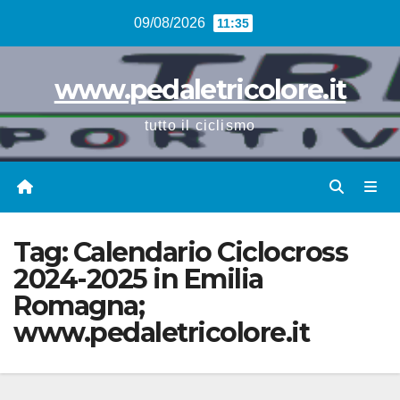
Vai
09/08/2026
11:35
al
contenuto
www.pedaletricolore.it
tutto il ciclismo
Tag:
Calendario Ciclocross
2024-2025 in Emilia
Romagna;
www.pedaletricolore.it